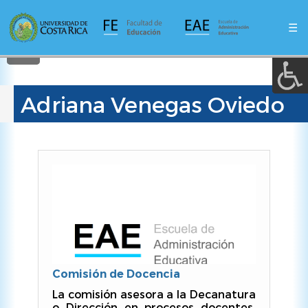
A a (+/-) :
Pasar
al
☰
contenido
REINICIAR
principal
Adriana Venegas Oviedo
Comisión de Docencia
La comisión asesora a la Decanatura
o Dirección en procesos docentes,