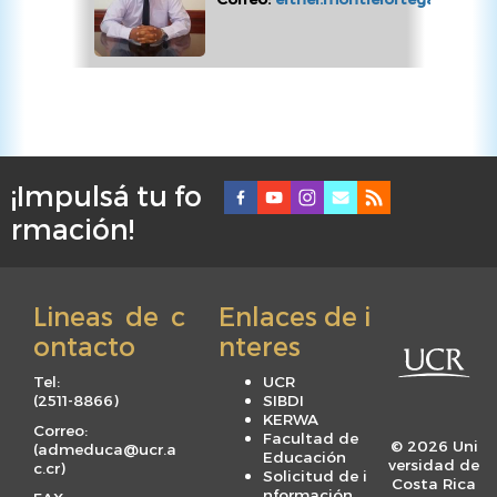
¡Impulsá tu fo
F
rmación!
o
o
t
Lineas de c
Enlaces de i
e
ontacto
nteres
r
m
Tel:
UCR
e
(
2511-8866
)
SIBDI
KERWA
n
Correo:
Facultad de
© 2026 Uni
(
admeduca@ucr.a
u
Educación
versidad de
c.cr
)
Solicitud de i
Costa Rica
nformación