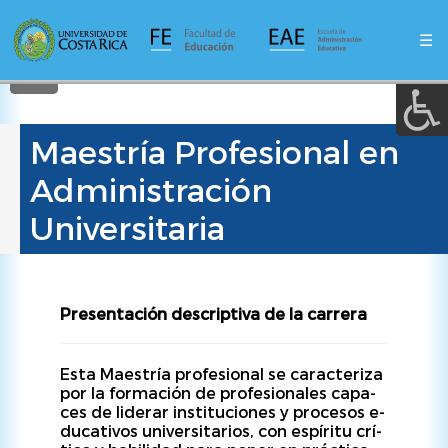
A a (+/-) :
Pasar
al
☰
contenido
REINICIAR
principal
Maestría Profesional en
Administración
Universitaria
Presentación descriptiva de la carrera
Es­ta Ma­es­trí­a pro­fe­sio­nal se caracteriza
por la formación de pro­fe­sio­na­les ca­pa­
ces de li­de­rar institu­cio­nes y pro­ce­sos e­
du­ca­ti­vos universitarios, con es­pí­ri­tu crí­