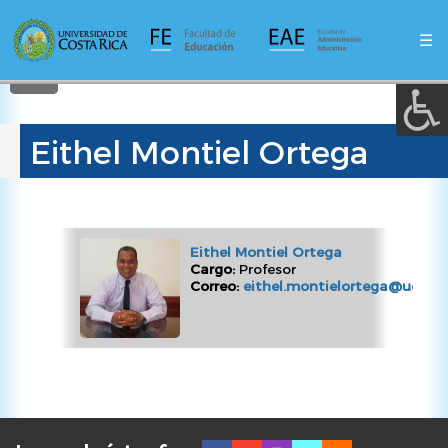
A a (+/-) :
Pasar
al
☰
contenido
REINICIAR
principal
Eithel Montiel Ortega
Eithel Montiel Ortega
Cargo:
Profesor
Correo:
eithel.montielortega@ucr.ac.