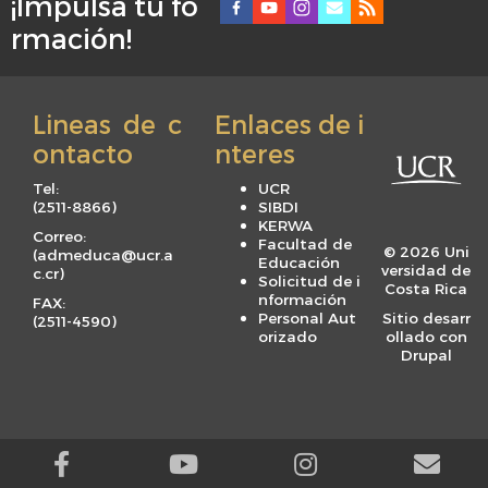
¡Impulsá tu fo
F
rmación!
o
o
t
Lineas de c
Enlaces de i
e
ontacto
nteres
r
m
Tel:
UCR
e
(
2511-8866
)
SIBDI
KERWA
n
Correo:
Facultad de
© 2026 Uni
(
admeduca@ucr.a
u
Educación
versidad de
c.cr
)
Solicitud de i
Costa Rica
nformación
FAX:
Personal Aut
Sitio desarr
(
2511-4590
)
orizado
ollado con
Drupal