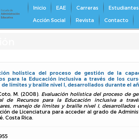
Inicio
EAE
Carreras
Estudiantes
Acción Social
Revista
Contacto
ión
ción holística del proceso de gestión de la capa
os para la Educación inclusiva a través de los curs
de límites y braille nivel I, desarrollados durante el a
Coto, M. (2008).
Evaluación holística del proceso de ge
al de Recursos para la Educación inclusiva a trav
lares, manejo de límites y braille nivel I, desarrollados
ión de Licenciatura para acceder al grado de Administ
é, Costa Rica.
955