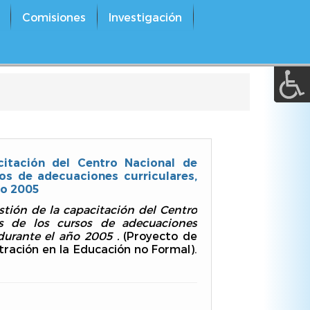
A a (+/-) :
Comisiones
Investigación
REINICIAR
citación del Centro Nacional de
os de adecuaciones curriculares,
ño 2005
stión de la capacitación del Centro
és de los cursos de adecuaciones
 durante el año 2005 .
(Proyecto de
ración en la Educación no Formal).