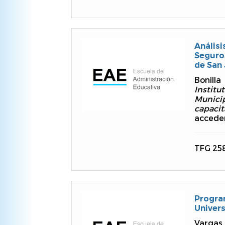
Anális
Seguro
de San 
Bonilla
Institu
Munici
capaci
acceder
TFG 25
Progra
Univer
Vargas