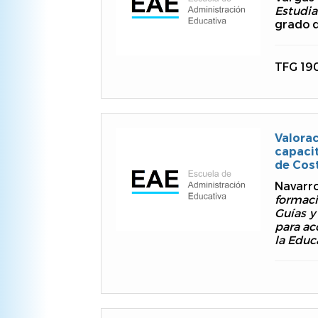
Estudia
grado d
TFG 19
Valora
capaci
de Cost
Navarro
formaci
Guías y
para ac
la Educ