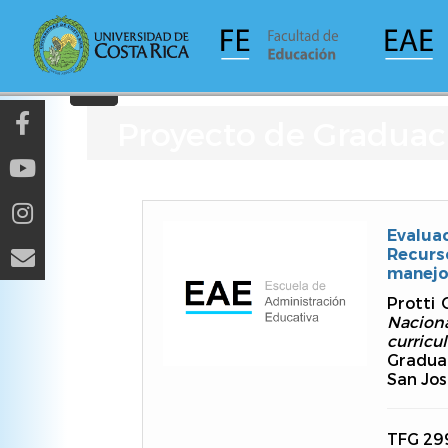
Pasar
al
contenido
principal
Proyecto de Graduac
Evalua
Recurs
manejo 
Protti 
Nacion
curricu
Graduac
San Jos
TFG 29