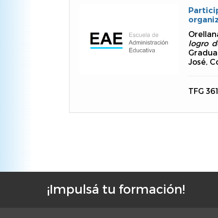
Parti
organiz
Orellan
logro d
Gradua
José, C
TFG 36
Paginación
¡Impulsá tu formación!
F
o