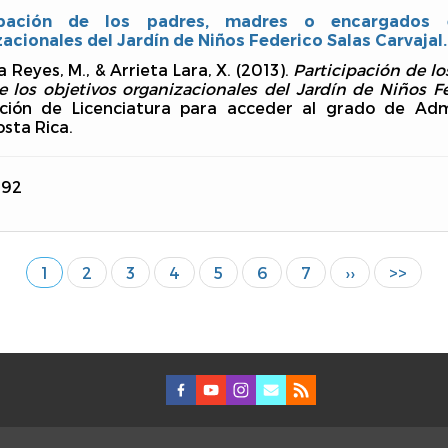
cipación de los padres, madres o encargados 
acionales del Jardín de Niños Federico Salas Carvajal.
a Reyes, M., & Arrieta Lara, X. (2013).
Participación de l
e los objetivos organizacionales del Jardín de Niños Fe
ción de Licenciatura para acceder al grado de Admi
osta Rica.
192
Página
1
Página
2
Página
3
Página
4
Página
5
Página
6
Página
7
Siguiente
››
Última
>>
actual
página
página