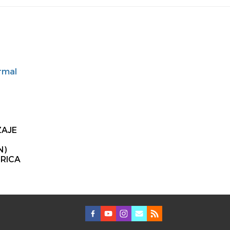
rmal
ZAJE
N)
 RICA