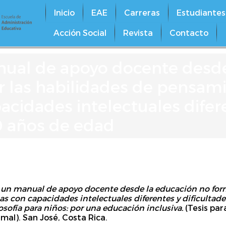
Inicio
EAE
Carreras
Estudiantes
Acción Social
Revista
Contacto
nual de apoyo docente desde
 las habilidades de pensamie
acidades intelectuales difer
10 años de edad
 un manual de apoyo docente desde la educación no form
as con capacidades intelectuales diferentes y dificultade
sofía para niños: por una educación inclusiva.
(Tesis par
mal). San José, Costa Rica.