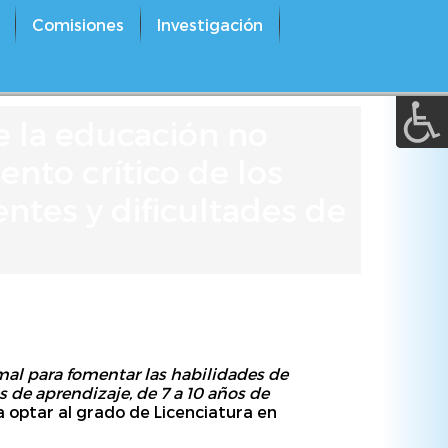
A a (+/-) :
Comisiones
Investigación
REINICIAR
 la educación no
nto crítico de los
entes y dificultades de
al para fomentar las habilidades de
s de aprendizaje, de 7 a 10 años de
a optar al grado de Licenciatura en