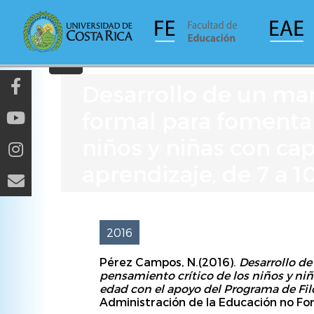
Pasar
al
contenido
principal
Desarrollo de un ma
formal para fomentar
niños y niñas con cap
aprendizaje, de 7 a 
2016
Pérez Campos, N.(2016).
Desarrollo de
pensamiento crítico de los niños y niñ
edad con el apoyo del Programa de Filo
Administración de la Educación no For