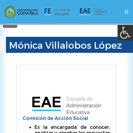
A a (+/-) :
Pasar
al
☰
contenido
REINICIAR
principal
Mónica Villalobos López
Comisión de Acción Social
​​​​​Es la encargada de conocer,
analizar y aprobar los proyectos