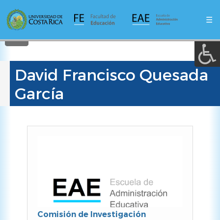
A a (+/-) :
Pasar
al
☰
contenido
REINICIAR
principal
David Francisco Quesada
García
Comisión de Investigación