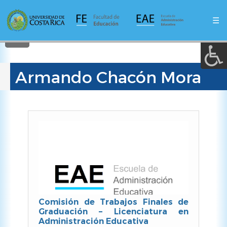
A a (+/-) :
Pasar
al
☰
contenido
REINICIAR
principal
Armando Chacón Mora
Comisión de Trabajos Finales de
Graduación – Licenciatura en
Administración Educativa