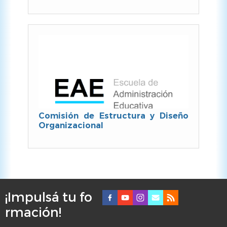
Comisión de Estructura y Diseño
Organizacional
¡Impulsá tu fo
F
rmación!
o