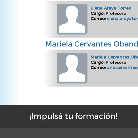
Elena Araya Torres
Cargo:
Profesora
Correo:
elena.arayator
Mariela Cervantes Oban
Mariela Cervantes O
Cargo:
Profesora
Correo:
ana.cervantes
¡Impulsá tu formación!
F
o
o