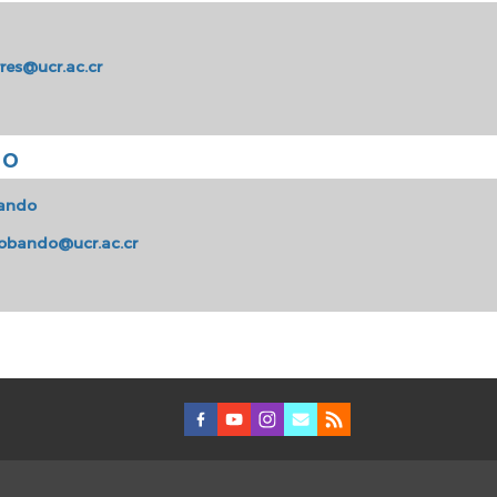
res@ucr.ac.cr
do
bando
obando@ucr.ac.cr