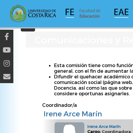
Pasar
al
contenido
principal
Comunicaciones y Re
Esta comisión tiene como función
general, con el fin de aumentar la
Difundir el quehacer académico d
comunicación social (página web,
Docencia, así como las que sobre
considere oportunas asignarles.
Coordinador/a
Irene Arce Marín
Irene Arce Marín
Cargo:
Coordinadora