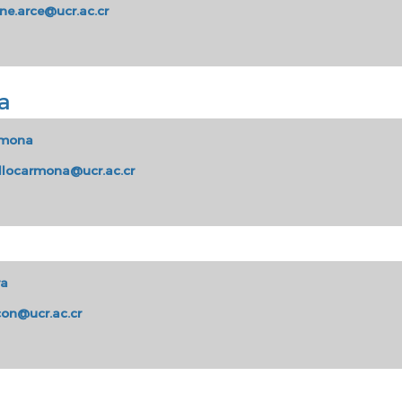
ene.arce@ucr.ac.cr
a
rmona
illocarmona@ucr.ac.cr
ra
on@ucr.ac.cr