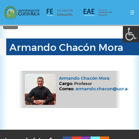
A a (+/-) :
Pasar
al
☰
contenido
REINICIAR
principal
Armando Chacón Mora
Armando Chacón Mora
Cargo:
Profesor
Correo:
armando.chacon@ucr.ac.cr