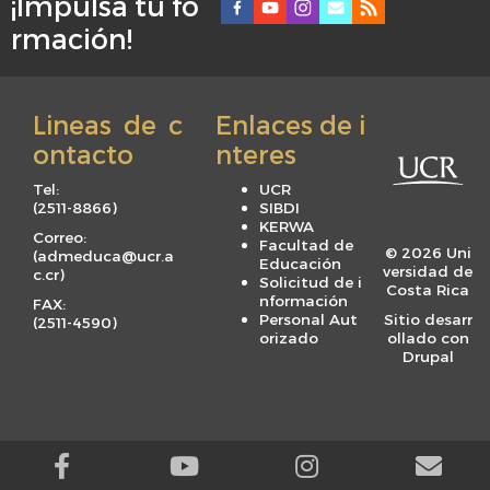
¡Impulsá tu fo
F
rmación!
o
o
t
Lineas de c
Enlaces de i
e
ontacto
nteres
r
m
Tel:
UCR
e
(
2511-8866
)
SIBDI
KERWA
n
Correo:
Facultad de
© 2026 Uni
(
admeduca@ucr.a
u
Educación
versidad de
c.cr
)
Solicitud de i
Costa Rica
nformación
FAX:
Personal Aut
Sitio desarr
(
2511-4590
)
orizado
ollado con
Drupal