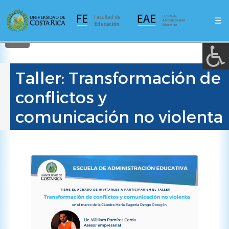
A a (+/-) :
Pasar
al
☰
contenido
REINICIAR
principal
Taller: Transformación de
conflictos y
comunicación no violenta