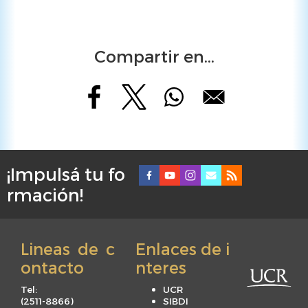
Compartir en...
¡Impulsá tu fo
F
rmación!
o
o
t
Lineas de c
Enlaces de i
e
ontacto
nteres
r
m
Tel:
UCR
e
(
2511-8866
)
SIBDI