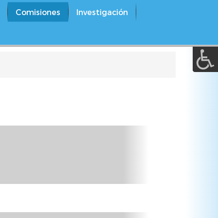
A a (+/-) :
Comisiones
Investigación
REINICIAR