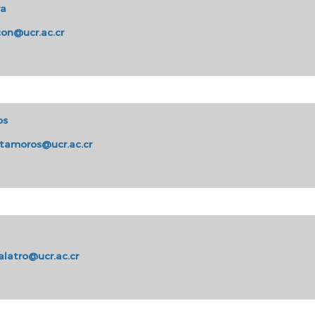
ra
on@ucr.ac.cr
os
atamoros@ucr.ac.cr
alatro@ucr.ac.cr