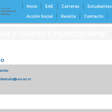
Inicio
EAE
Carreras
Estudiantes
Acción Social
Revista
Contacto
ra y Diseño Organizacional
do
bando
obando@ucr.ac.cr