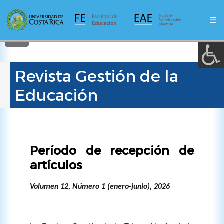
A a (+/-) :
Pasar
al
☰
contenido
REINICIAR
principal
Revista Gestión de la
Educación
Período de recepción de
artículos
Volumen 12, Número 1 (enero-junio), 2026