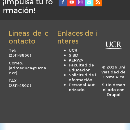
¡Impulsá tu fo
F
rmación!
o
o
t
Lineas de c
Enlaces de i
e
ontacto
nteres
r
m
Tel:
UCR
e
(
2511-8866
)
SIBDI
KERWA
n
Correo:
Facultad de
© 2026 Uni
(
admeduca@ucr.a
u
Educación
versidad de
c.cr
)
Solicitud de i
Costa Rica
nformación
FAX:
Personal Aut
Sitio desarr
(
2511-4590
)
orizado
ollado con
Drupal