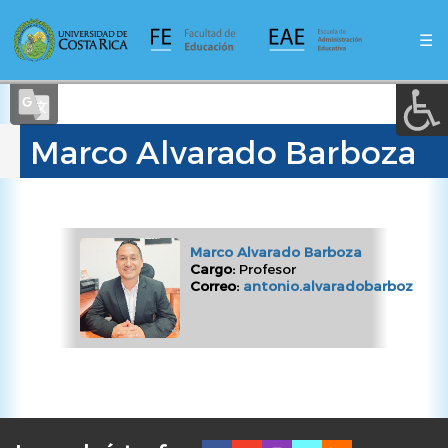
A a (+/-) :
Pasar
al
☰
contenido
REINICIAR
principal
Select Language
▼
Marco Alvarado Barboza
Marco Alvarado Barboza
Cargo:
Profesor
Correo:
antonio.alvaradobarboza@uc