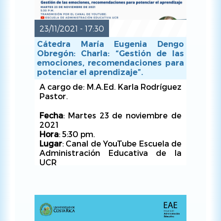
Invita
: Escuela de Administración
Educativa UCR
23/11/2021 - 17:30
Cátedra María Eugenia Dengo
Obregón: Charla: “Gestión de las
emociones, recomendaciones para
JUE, 18/11/2021 - 16:00
potenciar el aprendizaje”.
A cargo de: M.A.Ed. Karla Rodríguez
Pastor.
Fecha
: Martes 23 de noviembre de
2021
Hora
: 5:30 pm.
Lugar
: Canal de YouTube Escuela de
Administración Educativa de la
UCR
Organiza
: Escuela de
Administración Educativa dentro
del marco de la Cátedra María
Eugenia Dengo Obregón