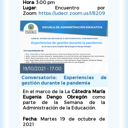
Hora
: 3:00 pm
Lugar
: Encuentro por
Zoom:
https://udecr.zoom.us/j/8209
2679706
Organiza
: Escuela de
Administración Educativa
19/10/2021 - 17:00
Conversatorio: Experiencias de
gestión durante la pandemia
En el marco de la La
Cátedra María
Eugenia Dengo Obregón
como
MIÉ, 20/10/2021 - 15:00
parte de la Semana de la
Administración de la Educación.
Fecha
: Martes 19 de octubre de
2021