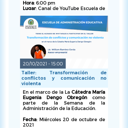
Hora
: 6:00 pm
Lugar
: Canal de YouTube Escuela de
Administración Educativa
UCR
https://youtu.be/tWJo44CMU
mc
Organiza
: Escuela de
Administración Educativa
20/10/2021 - 15:00
Taller: Transformación de
conflictos y comunicación no
violenta
En el marco de la La
Cátedra María
Eugenia Dengo Obregón
como
LUN, 18/10/2021 - 09:00
parte de la Semana de la
Administración de la Educación.
Fecha
: Miércoles 20 de octubre de
2021