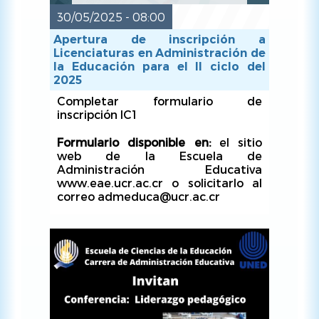
30/05/2025 - 08:00
Apertura de inscripción a
Licenciaturas en Administración de
la Educación para el II ciclo del
2025
Completar formulario de
inscripción IC1
Formulario disponible en:
el sitio
web de la Escuela de
Administración Educativa
www.eae.ucr.ac.cr o solicitarlo al
correo admeduca@ucr.ac.cr
Recepción de documentos:
hasta el
30 de mayo de 2025.
Lugar:
Escuela de Administración o
a través del correo
admeduca@ucr.ac.cr donde se
tendrán que adjuntar todos los