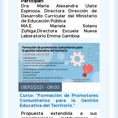
Participan:
Dra. María Alexandra Ulate
Espinoza, Directora Dirección de
Desarrollo Curricular del Ministerio
de Educación Pública
MA.E. Mariela Solano
Zúñiga,Directora Escuela Nueva
Laboratorio Emma Gamboa
M.A.E. Vanessa Salazar Madrigal,
Directora Escuela Laboratorio de
Turrialba
M.A.E. Cindy Briceño
Mendoza,Directora Centro Infantil
Universitario Sede del Caribe.
Fecha
: Lunes 18 de octubre 2021
Hora
: 5:00 p.m.
08/10/2021 - 08:00
Curso: “Formación de Promotores
Lugar
: Canal YouTube Facultad de
Comunitarios para la Gestión
Educación UCR
Educativa del Territorio.”
Propuesta extendida a sus