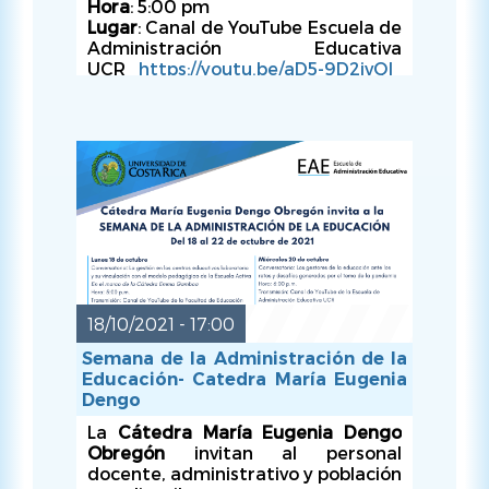
Hora
: 5:00 pm
Lugar
: Canal de YouTube Escuela de
Administración Educativa
UCR
https://youtu.be/aD5-9D2ivQI
Organiza
: Escuela de
Administración Educativa
18/10/2021 - 17:00
Semana de la Administración de la
MAR, 19/10/2021 - 17:00
Educación- Catedra María Eugenia
Dengo
La
Cátedra María Eugenia Dengo
Obregón
invitan al personal
docente, administrativo y población