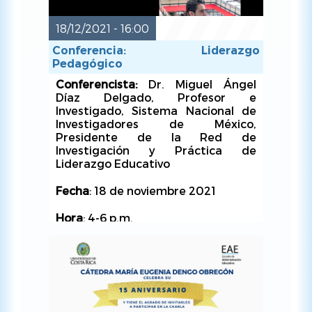
documentos solicitados en formato
PDF con el nombre del documento,
nombre y apellidos de la persona.
18/12/2021 - 16:00
Conferencia: Liderazgo
Pedagógico
Conferencista:
Dr. Miguel Ángel
Díaz Delgado, Profesor e
Investigado, Sistema Nacional de
MAR, 25/10/2022 - 08:56
Investigadores de México,
Presidente de la Red de
Investigación y Práctica de
Liderazgo Educativo
Fecha
: 18 de noviembre 2021
Hora
: 4-6 p.m.
Lugar
: Vía Zoom, en el Canal de
YouTube: Escuela de Ciencias de la
Educación y en Facebook Live:
Escuela de Administración
Educativa UCR