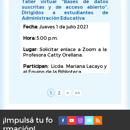
Taller virtual “Bases de datos
suscritas y de acceso abierto”.
Dirigidos a estudiantes de
Administración Educativa
Fecha:
Jueves 1 de julio 2021
JUE, 22/07/2021 - 18:00
Hora:
5:00 p.m.
Lugar:
Solicitar enlace a Zoom a la
Profesora Catty Orellana.
Participan:
Licda. Mariana Lacayo y
el Equipo de la Biblioteca.
Organiza:
Biblioteca de la Facultad
de Educación
Página
1
Página
2
Siguiente
>
Última
>>
Paginación
actual
página
página
¡Impulsá tu fo
F
rmación!