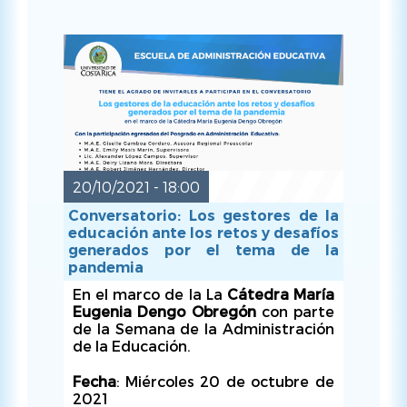
Ow
Organiza
: Escuela de
Administración Educativa
Con la participación de:
20/10/2021 - 18:00
Conversatorio: Los gestores de la
educación ante los retos y desafíos
JUE, 21/10/2021 - 17:00
generados por el tema de la
pandemia
En el marco de la La
Cátedra María
Eugenia Dengo Obregón
con parte
de la Semana de la Administración
de la Educación.
Fecha
: Miércoles 20 de octubre de
2021