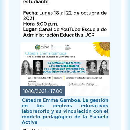
estudiantil.
Fecha
: Lunes 18 al 22 de octubre de
2021.
Hora
: 5:00 p.m.
Lugar
: Canal de YouTube Escuela de
Administración Educativa UCR
Organiza
: Escuela de
Administración Educativa
18/10/2021 - 17:00
Cátedra Emma Gamboa: La gestión
en los centros educativos
laboratorio y su vinculación con el
modelo pedagógico de la Escuela
LUN, 18/10/2021 - 17:00
Activa