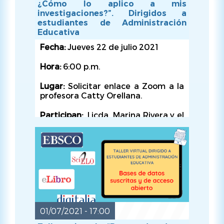
¿Cómo lo aplico a mis
investigaciones?”. Dirigidos a
MIÉ, 28/07/2021 - 17:00
estudiantes de Administración
Educativa
Fecha:
Jueves 22 de julio 2021
Hora:
6:00 p.m.
Lugar:
Solicitar enlace a Zoom a la
profesora Catty Orellana.
Participan:
Licda. Marina Rivera y el
Equipo de la Biblioteca.
Organiza:
Biblioteca de la Facultad
de Educación
01/07/2021 - 17:00