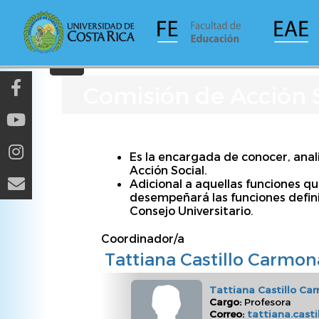
Pasar
al
contenido
principal
Comisión de Acción 
​​​​​Es la encargada de conocer, a
Acción Social.
Adicional a aquellas funciones q
desempeñará las funciones definid
Consejo Universitario.
Coordinador/a
Tattiana Castillo Carmon
Tattiana Castillo Ca
Cargo:
Profesora
Correo:
tattiana.cast