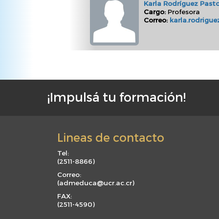
Karla Rodríguez Pasto
Cargo:
Profesora
Correo:
karla.rodrigue
¡Impulsá tu formación!
F
o
o
Lineas de contacto
t
e
Tel:
(
2511-8866
)
r
m
Correo:
(
admeduca@ucr.ac.cr
)
e
FAX:
n
(
2511-4590
)
u