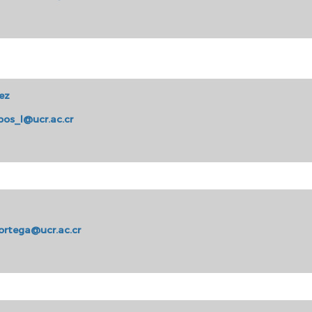
ez
bos_l@ucr.ac.cr
lortega@ucr.ac.cr