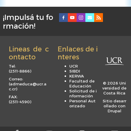
¡Impulsá tu fo
F
rmación!
o
o
t
Lineas de c
Enlaces de i
e
ontacto
nteres
r
m
Tel:
UCR
e
(
2511-8866
)
SIBDI
KERWA
n
Correo:
Facultad de
© 2026 Uni
(
admeduca@ucr.a
u
Educación
versidad de
c.cr
)
Solicitud de i
Costa Rica
nformación
FAX:
Personal Aut
Sitio desarr
(
2511-4590
)
orizado
ollado con
Drupal