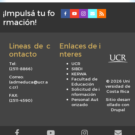
¡Impulsá tu fo
F
rmación!
o
o
t
Lineas de c
Enlaces de i
e
ontacto
nteres
r
m
Tel:
UCR
e
(
2511-8866
)
SIBDI
KERWA
n
Correo:
Facultad de
© 2026 Uni
(
admeduca@ucr.a
u
Educación
versidad de
c.cr
)
Solicitud de i
Costa Rica
nformación
FAX:
Personal Aut
Sitio desarr
(
2511-4590
)
orizado
ollado con
Drupal