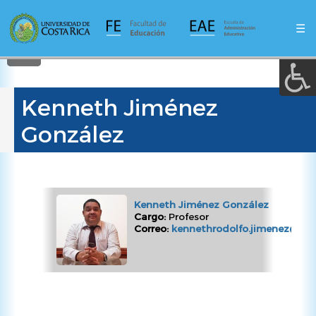
A a (+/-) :
Pasar
al
☰
contenido
REINICIAR
principal
Kenneth Jiménez
González
Kenneth Jiménez González
Cargo:
Profesor
Correo:
kennethrodolfo.jimenez@ucr.