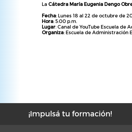
La
Cátedra María Eugenia Dengo Obr
Fecha
: Lunes 18 al 22 de octubre de 2
Hora
: 5:00 p.m.
Lugar
: Canal de YouTube Escuela de 
Organiza
: Escuela de Administración 
¡Impulsá tu formación!
F
o
o