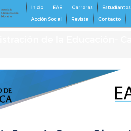
Inicio
EAE
Carreras
Estudiantes
Acción Social
Revista
Contacto
stración de la Educación- C