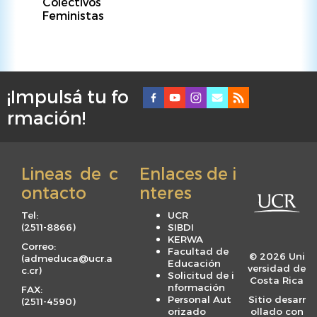
Colectivos
Feministas
¡Impulsá tu fo
F
rmación!
o
o
t
Lineas de c
Enlaces de i
e
ontacto
nteres
r
m
Tel:
UCR
e
(
2511-8866
)
SIBDI
KERWA
n
Correo:
Facultad de
© 2026 Uni
(
admeduca@ucr.a
u
Educación
versidad de
c.cr
)
Solicitud de i
Costa Rica
nformación
FAX:
Personal Aut
Sitio desarr
(
2511-4590
)
orizado
ollado con