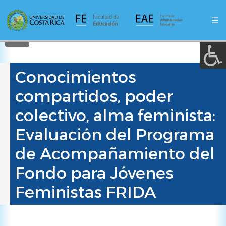
A a (+/-) :
Pasar
al
☰
contenido
REINICIAR
principal
Conocimientos
compartidos, poder
colectivo, alma feminista:
Evaluación del Programa
de Acompañamiento del
Fondo para Jóvenes
Feministas FRIDA