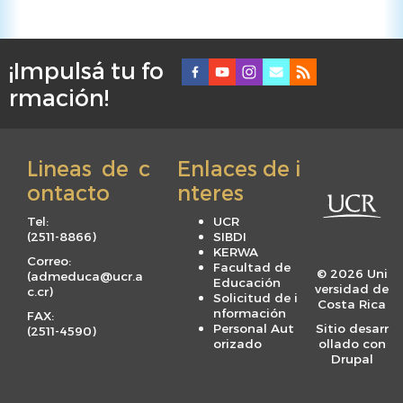
¡Impulsá tu fo
F
rmación!
o
o
t
Lineas de c
Enlaces de i
e
ontacto
nteres
r
m
Tel:
UCR
e
(
2511-8866
)
SIBDI
KERWA
n
Correo:
Facultad de
© 2026 Uni
(
admeduca@ucr.a
u
Educación
versidad de
c.cr
)
Solicitud de i
Costa Rica
nformación
FAX:
Personal Aut
Sitio desarr
(
2511-4590
)
orizado
ollado con
Drupal