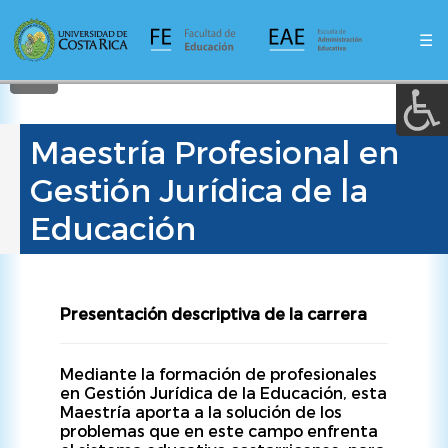
A a (+/-) :
Pasar
al
☰
contenido
REINICIAR
principal
Maestría Profesional en
Gestión Jurídica de la
Educación
Presentación descriptiva de la carrera
Mediante la formación de profesionales
en Gestión Jurídica de la Educación, esta
Maestría aporta a la solución de los
problemas que en este campo enfrenta