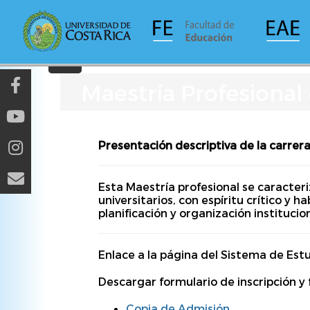
Pasar
al
contenido
principal
Maestría Profesional
Presentación descriptiva de la carrer
Es­ta Ma­es­trí­a pro­fe­sio­nal se caracter
universitarios, con es­pí­ri­tu crí­ti­co y
pla­ni­fi­ca­ción y or­ga­ni­za­ción ins­ti­tu­
Enlace a la página del Sistema de Es
Descargar formulario de inscripción 
Copia de Admisión