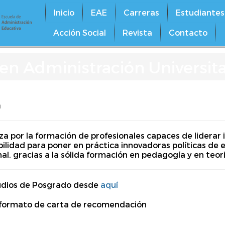
Inicio
EAE
Carreras
Estudiantes
Acción Social
Revista
Contacto
 en Administración Universita
a
iza por la formación de pro­fe­sio­na­les ca­pa­ces de li­de­rar i
 ha­bi­lidad pa­ra poner en práctica in­no­va­do­ras po­lí­ti­cas
cio­nal, gra­cias a la só­li­da for­ma­ción en pe­da­go­gí­a y en te­
tudios de Posgrado desde
aquí
y formato de carta de recomendación