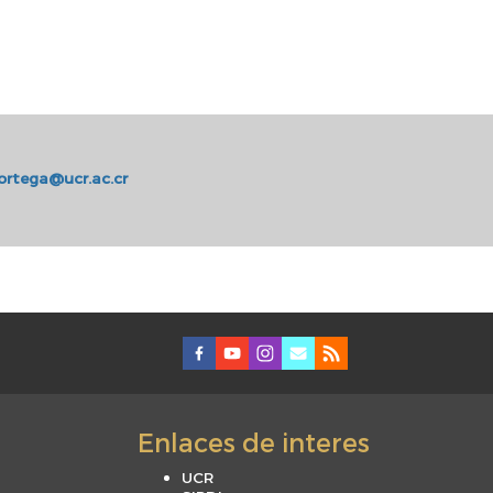
lortega@ucr.ac.cr
Enlaces de interes
UCR