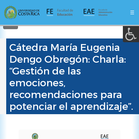
A a (+/-) :
Pasar
al
☰
contenido
REINICIAR
principal
Cátedra María Eugenia
Dengo Obregón: Charla:
“Gestión de las
emociones,
recomendaciones para
potenciar el aprendizaje”.