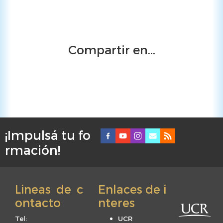
Compartir en...
¡Impulsá tu fo
F
rmación!
o
o
t
Lineas de c
Enlaces de i
e
ontacto
nteres
r
m
Tel:
UCR