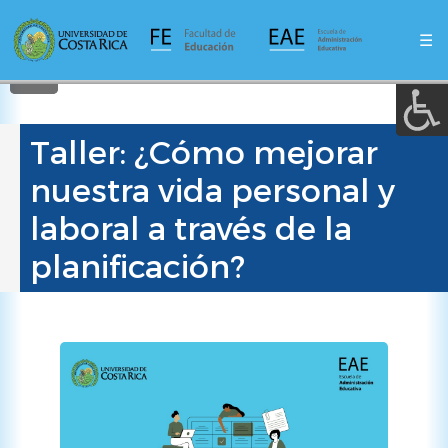
A a (+/-) :
Pasar
al
☰
contenido
REINICIAR
principal
Taller: ¿Cómo mejorar
nuestra vida personal y
laboral a través de la
planificación?