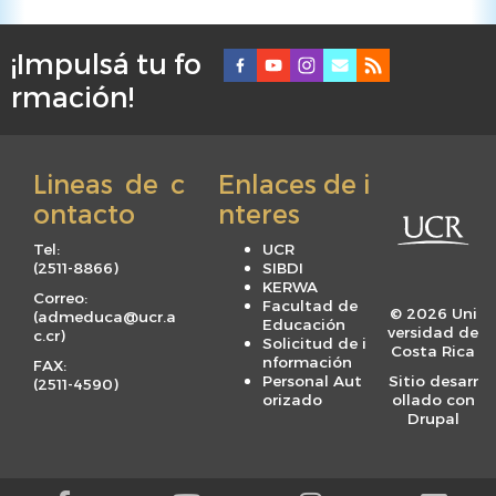
¡Impulsá tu fo
F
rmación!
o
o
t
Lineas de c
Enlaces de i
e
ontacto
nteres
r
m
Tel:
UCR
e
(
2511-8866
)
SIBDI
KERWA
n
Correo:
Facultad de
© 2026 Uni
(
admeduca@ucr.a
u
Educación
versidad de
c.cr
)
Solicitud de i
Costa Rica
nformación
FAX:
Personal Aut
Sitio desarr
(
2511-4590
)
orizado
ollado con
Drupal