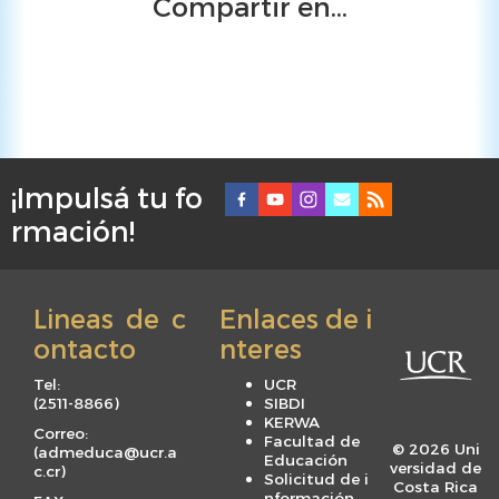
Compartir en...
¡Impulsá tu fo
F
rmación!
o
o
t
Lineas de c
Enlaces de i
e
ontacto
nteres
r
m
Tel:
UCR
e
(
2511-8866
)
SIBDI
KERWA
n
Correo:
Facultad de
© 2026 Uni
(
admeduca@ucr.a
u
Educación
versidad de
c.cr
)
Solicitud de i
Costa Rica
nformación