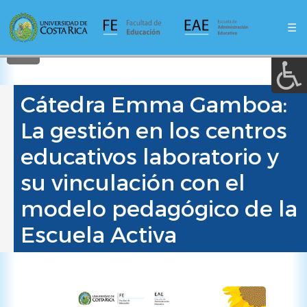
A a (+/-) :
Pasar
al
☰
contenido
REINICIAR
principal
Cátedra Emma Gamboa:
La gestión en los centros
educativos laboratorio y
su vinculación con el
modelo pedagógico de la
Escuela Activa